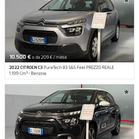
10.500 €
o da 209 € / mese
2022 CITROEN C3
PureTech 83 S&S Feel PREZZO REALE
1.199 Cm³ • Benzina
52.200 Km • Cambio Manuale (5) • Argento metallizzato • 5
Porte • ABS • Airbag • Airbag laterali • Airbag Passeggero •
Airbag testa • Autoradio digitale • Bluetooth • Chiusura
centralizzata • Climatizzatore • Controllo elettronico della
corsia • Cruise Control • ESP • Immobilizzatore elettronico •
Riconoscimento dei segnali stradali • Servosterzo