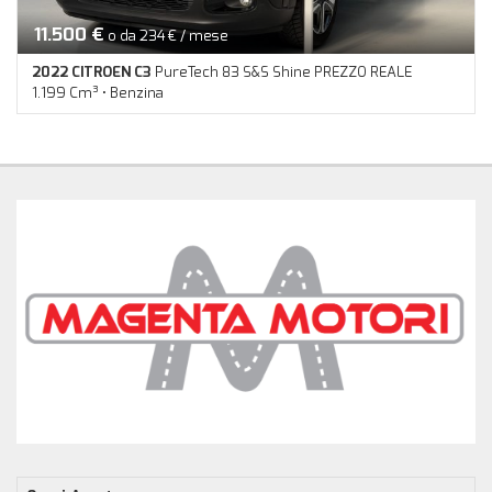
11.500 €
o da 234 € / mese
2022 CITROEN C3
PureTech 83 S&S Shine PREZZO REALE
1.199 Cm³ • Benzina
44.800 Km • Cambio Manuale (5) • Nero pastello • 5 Porte • ABS •
Airbag • Airbag laterali • Airbag Passeggero • Airbag testa •
Autoradio • Autoradio digitale • Bluetooth • Cerchi in lega •
Chiusura centralizzata • Climatizzatore • Controllo elettronico
della corsia • Cruise Control • ESP • Fari LED • Fendinebbia •
Immobilizzatore elettronico • Riconoscimento dei segnali
stradali • Sedile posteriore sdoppiato • Sensore di luce •
Sensore di pioggia • Sensori di parcheggio posteriori •
Servosterzo • Specchietti laterali elettrici