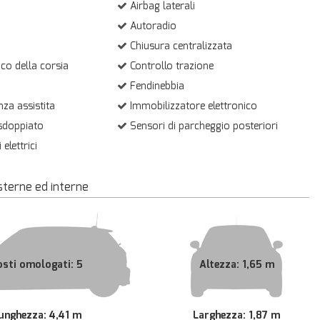
Airbag laterali
Autoradio
Chiusura centralizzata
ico della corsia
Controllo trazione
Fendinebbia
za assistita
Immobilizzatore elettronico
 sdoppiato
Sensori di parcheggio posteriori
 elettrici
sterne ed interne
osti omologati: 5
Altezza: 1,65 m
unghezza: 4,41 m
Larghezza: 1,87 m