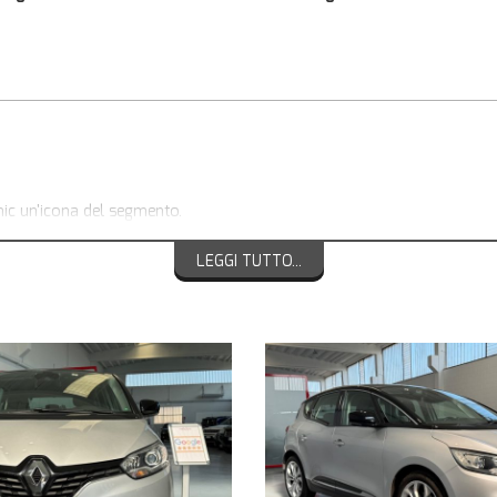
nic un'icona del segmento.
i Magenta
LEGGI TUTTO...
IONI