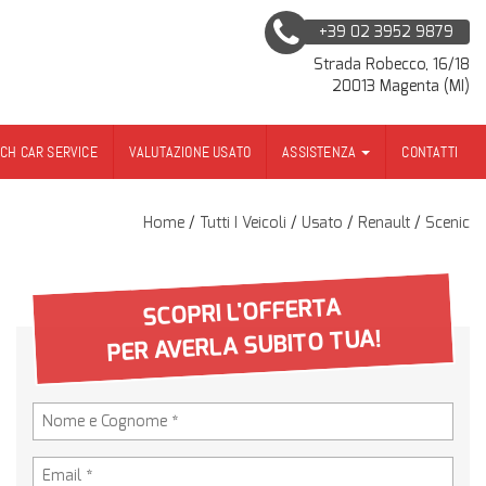
+39 02 3952 9879
Strada Robecco, 16/18
20013 Magenta (MI)
SCH CAR SERVICE
VALUTAZIONE USATO
ASSISTENZA
CONTATTI
Home
/
Tutti I Veicoli
/
Usato
/
Renault
/
Scenic
SCOPRI L'OFFERTA
PER AVERLA SUBITO TUA!