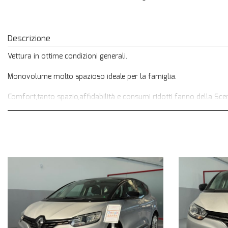
Descrizione
Vettura in ottime condizioni generali.
Monovolume molto spazioso ideale per la famiglia.
Comfort,tanto spazio,affidabilità e consumi ridotti fanno della Sce
Auto disponibile in pronta consegna presso il nostro showroom d
PREZZO REALE NON VINCOLATO A FINANZIAMENTO O ASSICURAZ
Visita il nostro sito per vedere oltre 30 foto in HD
Solo da noi troverai sempre :
CERTIFICAZIONE km percorsi in fattura
GARANZIA 12 Mesi inclusa Estendibile