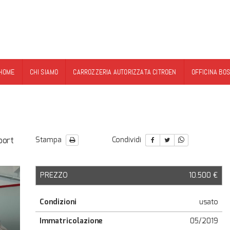
HOME
CHI SIAMO
CARROZZERIA AUTORIZZATA CITROEN
OFFICINA BO
port
Stampa
Condividi
PREZZO
10.500 €
Condizioni
usato
Immatricolazione
05/2019