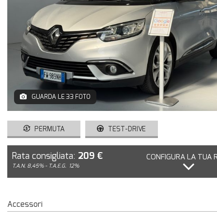
GUARDA LE 33 FOTO
PERMUTA
TEST-DRIVE
Rata consigliata:
209 €
CONFIGURA LA TUA 
T.A.N. 8,45% - T.A.E.G.
12%
Accessori