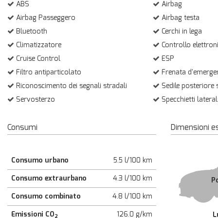
ABS
Airbag
Airbag Passeggero
Airbag testa
Bluetooth
Cerchi in lega
Climatizzatore
Controllo elettron
Cruise Control
ESP
Filtro antiparticolato
Frenata d'emergen
Riconoscimento dei segnali stradali
Sedile posteriore
Servosterzo
Specchietti laterali
Consumi
Dimensioni e
Consumo urbano
5.5 l/100 km
Consumo extraurbano
4.3 l/100 km
P
Consumo combinato
4.8 l/100 km
Emissioni CO
126.0 g/km
L
2