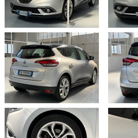
PRECONSEGNA BOSH CAR SERVICE INCLUSO
SANIFICAZIONE abitacolo & LAVAGGIO interni
SPEDIZIONE in tutta Italia
Da oltre 25 anni garantiamo competenza, affidabilità e professiona
Attestato di eccellenza *****5stelle *****
2016 - 2017 - 2018 - 2019 - 2020 - 2021 - 2022 - 2023 - 2024 -
Finanziamenti personalizzati in sede
Prodotti assicurativi su misura
Contatti :
WhatsApp 3470475048
Web magentamotori.com
Tel. 0239529879