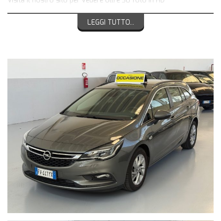
Visita il nostro sito per vedere oltre 30 foto in HD
LEGGI TUTTO...
Solo da noi troverai sempre :
CERTIFICAZIONE km percorsi in fattura
GARANZIA 12 Mesi inclusa Estendibile
PRECONSEGNA BOSH CAR SERVICE INCLUSO
SANIFICAZIONE abitacolo & LAVAGGIO interni
SPEDIZIONE in tutta Italia
Da oltre 25 anni garantiamo competenza, affidabilità e
professionalità.
Attestato di eccellenza *****5stelle *****
2016 - 2017 - 2018 - 2019 - 2020 - 2021 - 2022 - 2023 - 2024
- 2025