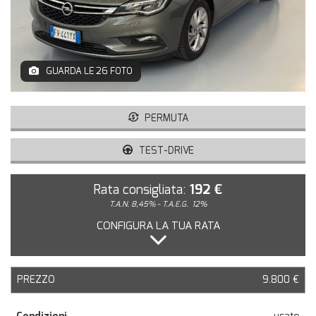
GUARDA LE 26 FOTO
PERMUTA
TEST-DRIVE
Rata consigliata:
192 €
T.A.N. 8,45% - T.A.E.G.
12%
CONFIGURA LA TUA RATA
PREZZO
9.800 €