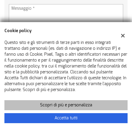
Cookie policy
Ho letto e accetto
l'informativa privacy
*
Questo sito e gli strumenti di terze parti in esso integrati
Acconsento al trattamento dei miei dati per finalità di
trattano dati personali (es. dati di navigazione o indirizzi IP) e
marketing
fanno uso di Cookie, Pixel, Tags o altri identificatori necessari per
il funzionamento e per il raggiungimento delle finalità descritte
nella cookie policy, tra cui il miglioramento delle funzionalità del
sito e la pubblicità personalizzata. Cliccando sul pulsante
Accetta Tutti dichiari di accettare l'utilizzo di queste tecnologie. In
alternativa puoi personalizzare le tue scelte tramite l'apposito
pulsante. Scopri di più e personalizza.
ULTIMI ARRIVI
Scopri di più e personalizza
Accetta tutti