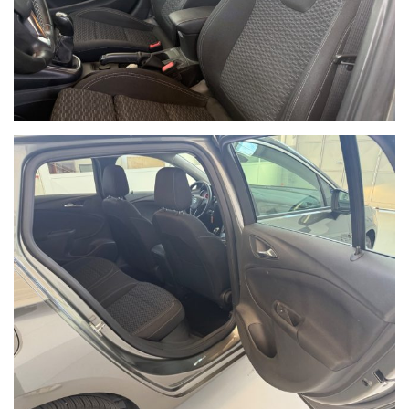
Ho letto e accetto
l'informativa privacy
*
Acconsento al trattamento dei miei dati per finalità di
marketing
Invia
Queste informazioni non saranno condivise con terze parti