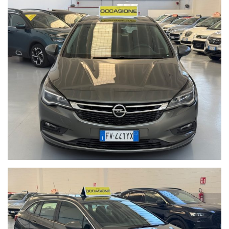
Finanziamenti personalizzati in sede
Prodotti assicurativi su misura
Contatti :
WhatsApp 3470475048
Web magentamotori.com
Tel. 0239529879