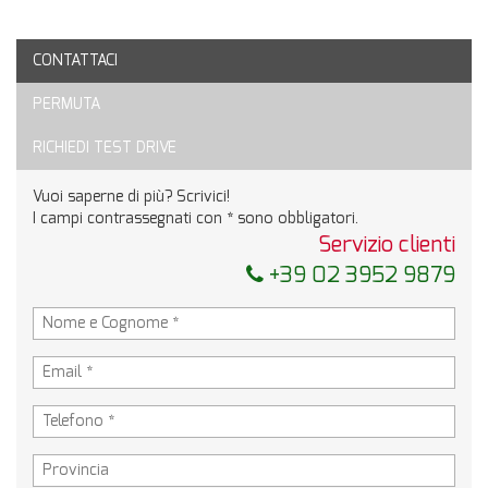
CONTATTACI
Ho letto e accetto
l'informativa privacy
*
PERMUTA
Acconsento al trattamento dei miei dati per finalità di
marketing
RICHIEDI TEST DRIVE
Invia la tua richiesta
Vuoi saperne di più? Scrivici!
I campi contrassegnati con * sono obbligatori.
Servizio clienti
+39 02 3952 9879